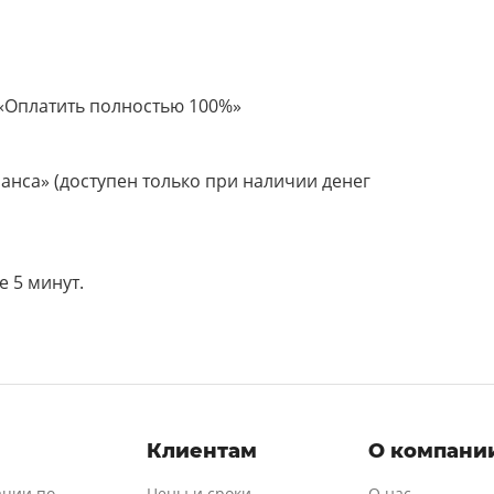
 «Оплатить полностью 100%»
анса» (доступен только при наличии денег
е 5 минут.
и
Клиентам
О компани
ации по
Цены и сроки
О нас