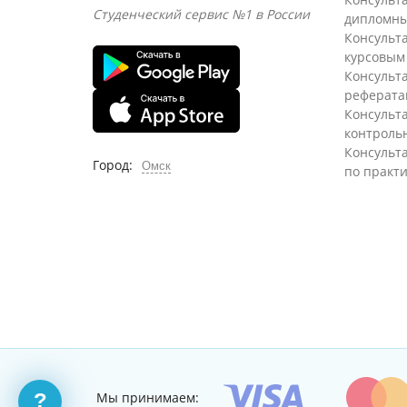
Студенческий сервис №1 в России
дипломны
Консульт
курсовым
Консульт
реферата
Консульт
контроль
Консульт
Город:
Омск
по практ
Мы принимаем:
?