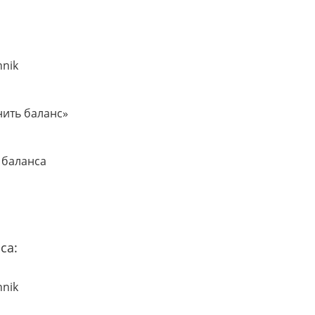
hnik
нить баланс»
 баланса
са:
hnik