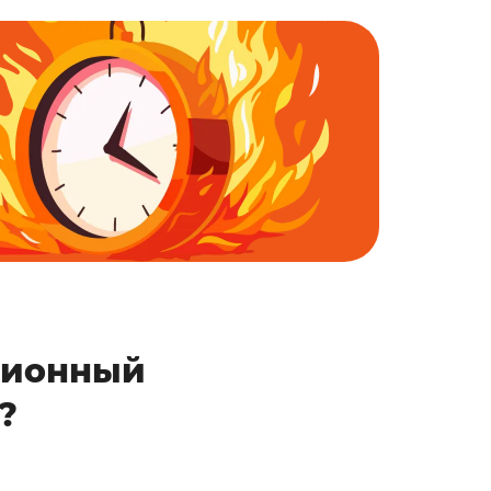
ционный
?