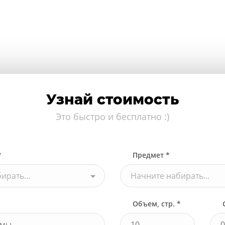
Узнай стоимость
Это быстро и бесплатно :)
*
Предмет *
ирать...
Начните набирать...
Объем, стр. *